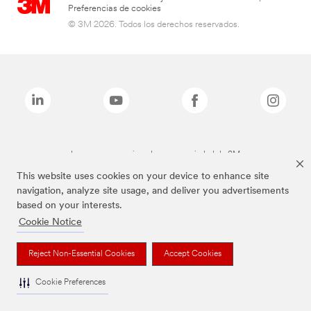
Preferencias de cookies
© 3M 2026. Todos los derechos reservados.
Las marcas mencionadas son propiedad de 3M
This website uses cookies on your device to enhance site
navigation, analyze site usage, and deliver you advertisements
based on your interests.
Cookie Notice
Reject Non-Essential Cookies
Accept Cookies
Cookie Preferences