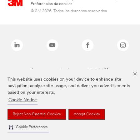
Preferencias de cookies
© 3M 2026. Todos los derechos reservados.
Las marcas mencionadas son propiedad de 3M
This website uses cookies on your device to enhance site
navigation, analyze site usage, and deliver you advertisements
based on your interests.
Cookie Notice
Reject Non-Essential Cookies
Accept Cookies
Cookie Preferences