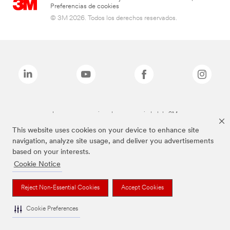
Preferencias de cookies
© 3M 2026. Todos los derechos reservados.
Las marcas mencionadas son propiedad de 3M
This website uses cookies on your device to enhance site
navigation, analyze site usage, and deliver you advertisements
based on your interests.
Cookie Notice
Reject Non-Essential Cookies
Accept Cookies
Cookie Preferences