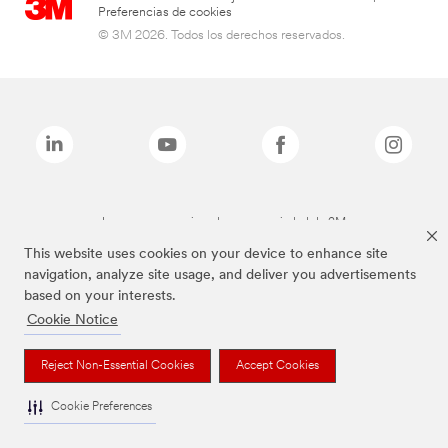
Preferencias de cookies
© 3M 2026. Todos los derechos reservados.
Las marcas mencionadas son propiedad de 3M
This website uses cookies on your device to enhance site
navigation, analyze site usage, and deliver you advertisements
based on your interests.
Cookie Notice
Reject Non-Essential Cookies
Accept Cookies
Cookie Preferences