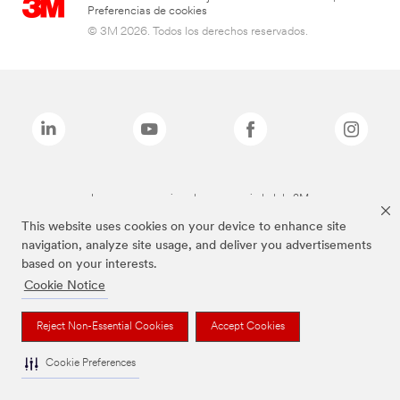
Preferencias de cookies
© 3M 2026. Todos los derechos reservados.
Las marcas mencionadas son propiedad de 3M
This website uses cookies on your device to enhance site
navigation, analyze site usage, and deliver you advertisements
based on your interests.
Cookie Notice
Reject Non-Essential Cookies
Accept Cookies
Cookie Preferences