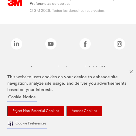
Preferencias de cookies
© 3M 2026. Todos los derechos reservados.
Las marcas mencionadas son propiedad de 3M
This website uses cookies on your device to enhance site
navigation, analyze site usage, and deliver you advertisements
based on your interests.
Cookie Notice
Reject Non-Essential Cookies
Accept Cookies
Cookie Preferences