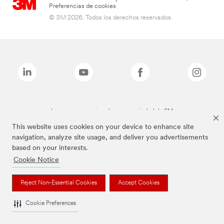
Preferencias de cookies
© 3M 2026. Todos los derechos reservados.
Las marcas mencionadas son propiedad de 3M
This website uses cookies on your device to enhance site
navigation, analyze site usage, and deliver you advertisements
based on your interests.
Cookie Notice
Reject Non-Essential Cookies
Accept Cookies
Cookie Preferences