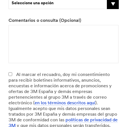
Seleccione una opción
E
Comentarios o consulta (Opcional)
¿
N
¿
N
¿
¿
T
s
A
ú
I
ú
O
C
a
p
l
m
m
m
f
u
m
e
q
e
p
e
r
á
a
c
u
r
r
r
e
n
ñ
i
i
o
i
o
c
t
o
a
l
d
m
d
e
o
d
l
a
e
e
e
s
m
e
i
v
v
e
v
e
a
l
d
Al marcar el recuadro, doy mi consentimiento
e
e
n
e
r
t
a
a
para recibir boletines informativos, anuncios,
h
h
s
h
v
e
f
d
encuestas e información acerca de promociones y
í
í
u
í
i
r
l
ofertas de 3M España y demás empresas
Seleccione una opción
c
c
s
c
c
i
o
pertenencientes al grupo 3M a través de correo
u
u
i
u
i
a
t
electrónico (
en los términos descritos aquí
).
l
l
n
l
o
l
a
Igualmente acepto que mis datos personales sean
o
o
s
o
s
i
Seleccione una opción
tratados por 3M España y demás empresas del grupo
s
s
t
s
d
m
3M de conformidad con las
políticas de privacidad de
c
q
a
v
e
p
3M
y que mis datos personales serán transferidos,