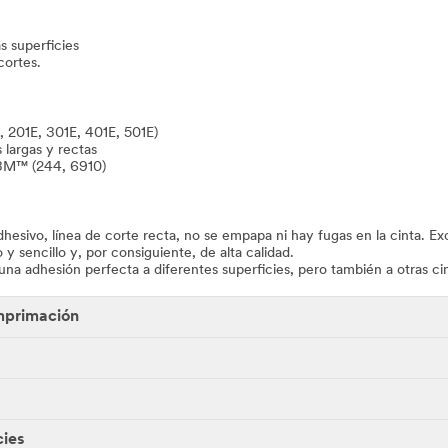
s superficies
cortes.
, 201E, 301E, 401E, 501E)
 largas y rectas
 3M™ (244, 6910)
sivo, línea de corte recta, no se empapa ni hay fugas en la cinta. Exc
 y sencillo y, por consiguiente, de alta calidad.
na adhesión perfecta a diferentes superficies, pero también a otras cint
imprimación
cies