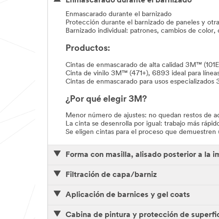
Enmascarado durante el barnizado
Enmascarado durante el barnizado
Protección durante el barnizado de paneles y otra
Barnizado individual: patrones, cambios de color, 
Productos:
Cintas de enmascarado de alta calidad 3M™ (101E
Cinta de vinilo 3M™ (471+), 6893 ideal para líneas
Cintas de enmascarado para usos especializados
¿Por qué elegir 3M?
Menor número de ajustes: no quedan restos de adhe
La cinta se desenrolla por igual: trabajo más rápido
Se eligen cintas para el proceso que demuestren u
Forma con masilla, alisado posterior a la 
Filtración de capa/barniz
Aplicación de barnices y gel coats
Cabina de pintura y protección de superfi