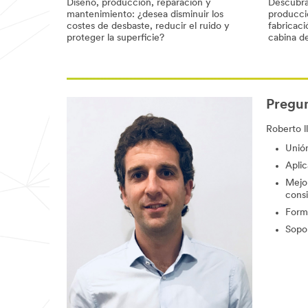
Diseño, producción, reparación y
Descubra
mantenimiento: ¿desea disminuir los
producció
costes de desbaste, reducir el ruido y
fabricaci
proteger la superficie?
cabina de
Pregun
Roberto l
Unión
Aplic
Mejor
consi
Forma
Sopor