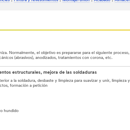
ficies
Pintura y revestimientos
Montaje/unión
Acabado
Almacen
niza. Normalmente, el objetivo es prepararse para el siguiente proceso,
cánicos (abrasivos), anodizados, tratamientos con corona, etc.
entos estructurales, mejora de las soldaduras
rior a la soldadura, desbaste y limpieza para suavizar y unir, limpieza 
ctos, formación a petición
ro hundido