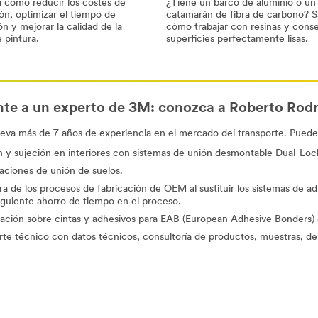
 cómo reducir los costes de
¿Tiene un barco de aluminio o un
n, optimizar el tiempo de
catamarán de fibra de carbono? 
ón y mejorar la calidad de la
cómo trabajar con resinas y cons
 pintura.
superficies perfectamente lisas.
te a un experto de 3M: conozca a Roberto Rodr
leva más de 7 años de experiencia en el mercado del transporte. Pued
 y sujeción en interiores con sistemas de unión desmontable Dual-Loc
aciones de unión de suelos.
a de los procesos de fabricación de OEM al sustituir los sistemas de
guiente ahorro de tiempo en el proceso.
ción sobre cintas y adhesivos para EAB (European Adhesive Bonders) d
te técnico con datos técnicos, consultoría de productos, muestras, dem