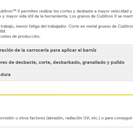
bitron™ II permiten realizar los cortes y desbaste a mayor velocidad y
mayor vida útil de la herramienta. Los granos de Cubitron II se manti
abajo, menor fatiga del trabajador. Corte en metal grueso de Cubitron 
 3M.
costes de producción.
ción de la carrocería para aplicar el barniz
ores de desbaste, corte, desbarbado, granallado y pulido
adura
rrosión u otros factores (abrasión, radiación UV, etc.) o para consegui