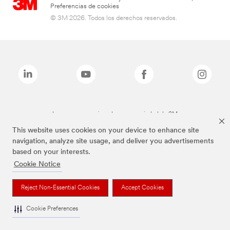
Preferencias de cookies
© 3M 2026. Todos los derechos reservados.
Las marcas mencionadas son propiedad de 3M
This website uses cookies on your device to enhance site
navigation, analyze site usage, and deliver you advertisements
based on your interests.
Cookie Notice
Reject Non-Essential Cookies
Accept Cookies
Cookie Preferences