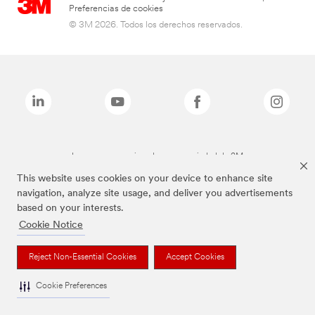
Preferencias de cookies
© 3M 2026. Todos los derechos reservados.
Las marcas mencionadas son propiedad de 3M
This website uses cookies on your device to enhance site
navigation, analyze site usage, and deliver you advertisements
based on your interests.
Cookie Notice
Reject Non-Essential Cookies
Accept Cookies
Cookie Preferences