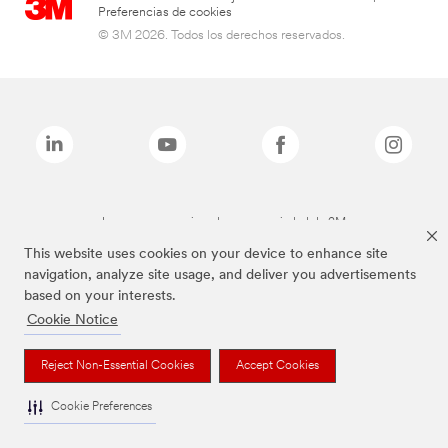
Preferencias de cookies
© 3M 2026. Todos los derechos reservados.
Las marcas mencionadas son propiedad de 3M
This website uses cookies on your device to enhance site
navigation, analyze site usage, and deliver you advertisements
based on your interests.
Cookie Notice
Reject Non-Essential Cookies
Accept Cookies
Cookie Preferences