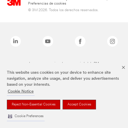
Preferencias de cookies
© 3M 2026. Todos los derechos reservados.
Las marcas mencionadas son propiedad de 3M
This website uses cookies on your device to enhance site
navigation, analyze site usage, and deliver you advertisements
based on your interests.
Cookie Notice
Reject Non-Essential Cookies
Accept Cookies
Cookie Preferences