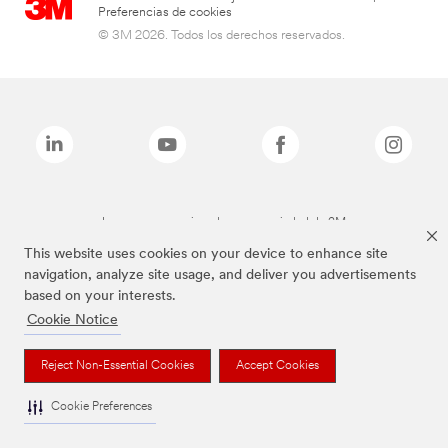
Preferencias de cookies
© 3M 2026. Todos los derechos reservados.
Las marcas mencionadas son propiedad de 3M
This website uses cookies on your device to enhance site
navigation, analyze site usage, and deliver you advertisements
based on your interests.
Cookie Notice
Reject Non-Essential Cookies
Accept Cookies
Cookie Preferences