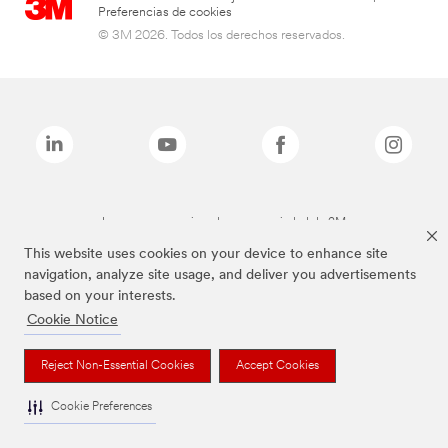
Preferencias de cookies
© 3M 2026. Todos los derechos reservados.
Las marcas mencionadas son propiedad de 3M
This website uses cookies on your device to enhance site
navigation, analyze site usage, and deliver you advertisements
based on your interests.
Cookie Notice
Reject Non-Essential Cookies
Accept Cookies
Cookie Preferences