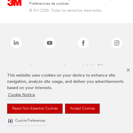
Preferencias de cookies
© 3M 2026. Todos los derechos reservados.
Las marcas mencionadas son propiedad de 3M
This website uses cookies on your device to enhance site
navigation, analyze site usage, and deliver you advertisements
based on your interests.
Cookie Notice
Reject Non-Essential Cookies
Accept Cookies
Cookie Preferences