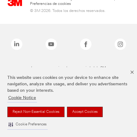
Preferencias de cookies
© 3M 2026. Todos los derechos reservados.
Las marcas mencionadas son propiedad de 3M
This website uses cookies on your device to enhance site
navigation, analyze site usage, and deliver you advertisements
based on your interests.
Cookie Notice
Reject Non-Essential Cookies
Accept Cookies
Cookie Preferences