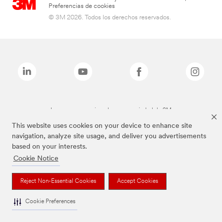
Preferencias de cookies
© 3M 2026. Todos los derechos reservados.
Las marcas mencionadas son propiedad de 3M
This website uses cookies on your device to enhance site
navigation, analyze site usage, and deliver you advertisements
based on your interests.
Cookie Notice
Reject Non-Essential Cookies
Accept Cookies
Cookie Preferences