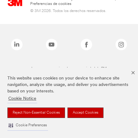
Preferencias de cookies
© 3M 2026. Todos los derechos reservados.
Las marcas mencionadas son propiedad de 3M
This website uses cookies on your device to enhance site
navigation, analyze site usage, and deliver you advertisements
based on your interests.
Cookie Notice
Reject Non-Essential Cookies
Accept Cookies
Cookie Preferences