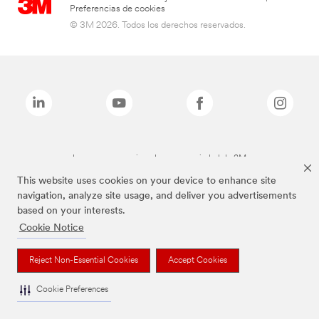
Preferencias de cookies
© 3M 2026. Todos los derechos reservados.
Las marcas mencionadas son propiedad de 3M
This website uses cookies on your device to enhance site
navigation, analyze site usage, and deliver you advertisements
based on your interests.
Cookie Notice
Reject Non-Essential Cookies
Accept Cookies
Cookie Preferences