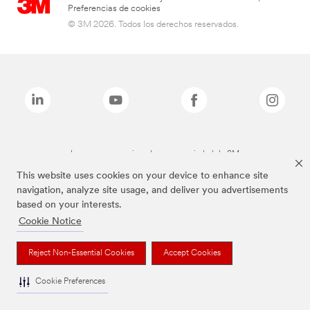
Preferencias de cookies
© 3M 2026. Todos los derechos reservados.
Las marcas mencionadas son propiedad de 3M
This website uses cookies on your device to enhance site
navigation, analyze site usage, and deliver you advertisements
based on your interests.
Cookie Notice
Reject Non-Essential Cookies
Accept Cookies
Cookie Preferences