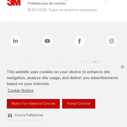
Preferencias de cookies
© 3M 2026. Todos los derechos reservados.
Las marcas mencionadas son propiedad de 3M
This website uses cookies on your device to enhance site
navigation, analyze site usage, and deliver you advertisements
based on your interests.
Cookie Notice
Reject Non-Essential Cookies
Accept Cookies
Cookie Preferences