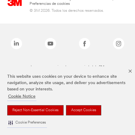
Preferencias de cookies
© 3M 2026. Todos los derechos reservados.
Las marcas mencionadas son propiedad de 3M
This website uses cookies on your device to enhance site
navigation, analyze site usage, and deliver you advertisements
based on your interests.
Cookie Notice
Reject Non-Essential Cookies
Accept Cookies
Cookie Preferences