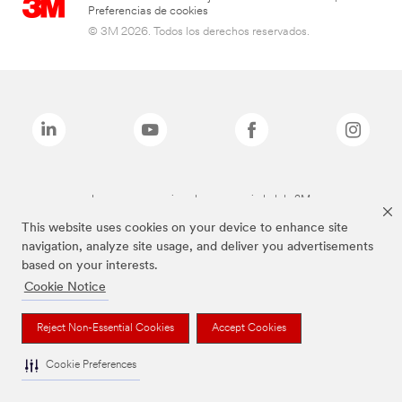
Preferencias de cookies
© 3M 2026. Todos los derechos reservados.
Las marcas mencionadas son propiedad de 3M
This website uses cookies on your device to enhance site
navigation, analyze site usage, and deliver you advertisements
based on your interests.
Cookie Notice
Reject Non-Essential Cookies
Accept Cookies
Cookie Preferences