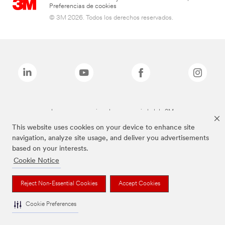
Preferencias de cookies
© 3M 2026. Todos los derechos reservados.
Las marcas mencionadas son propiedad de 3M
This website uses cookies on your device to enhance site
navigation, analyze site usage, and deliver you advertisements
based on your interests.
Cookie Notice
Reject Non-Essential Cookies
Accept Cookies
Cookie Preferences