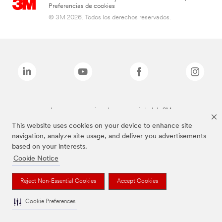
Preferencias de cookies
© 3M 2026. Todos los derechos reservados.
Las marcas mencionadas son propiedad de 3M
This website uses cookies on your device to enhance site
navigation, analyze site usage, and deliver you advertisements
based on your interests.
Cookie Notice
Reject Non-Essential Cookies
Accept Cookies
Cookie Preferences