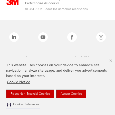
Preferencias de cookies
© 3M 2026. Todos los derechos reservados.
Las marcas mencionadas son propiedad de 3M
This website uses cookies on your device to enhance site
navigation, analyze site usage, and deliver you advertisements
based on your interests.
Cookie Notice
Reject Non-Essential Cookies
Accept Cookies
Cookie Preferences