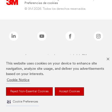
Preferencias de cookies
© 3M 2026. Todos los derechos reservados.
Las marcas mencionadas son propiedad de 3M
This website uses cookies on your device to enhance site
navigation, analyze site usage, and deliver you advertisements
based on your interests.
Cookie Notice
Reject Non-Essential Cookies
Accept Cookies
Cookie Preferences