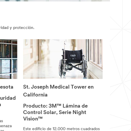
ridad y protección.
esota
St. Joseph Medical Tower en
California
guridad
a
Producto: 3M™ Lámina de
Control Solar, Serie Night
Vision™
as
amenaza
Este edificio de 12.000 metros cuadrados