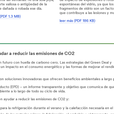
te las ventanas. Ni una sola joya,
de impacto de explosiones o rotu
rte valiosa o antigüedad de la
espontáneas del vidrio, ya que los
e dañada o robada ese día.
fragmentos de vidrio son un fact
que contribuye a las lesiones y m
 (PDF 1.3 MB)
leer más (PDF 186 KB)
dar a reducir las emisiones de CO2
futuro con huella de carbono cero. Las estrategias del Green Deal y
n un impacto en el consumo energético y las formas de mejorar el rend
n soluciones innovadoras que ofrecen beneficios ambientales a largo 
ducto (EPD) – un informe transparente y objetivo que comunica de qu
nte a lo largo de todo su ciclo de vida.
n ayudar a reducir las emisiones de CO2 y:
a la refrigeración durante el verano y la calefacción necesaria en el 