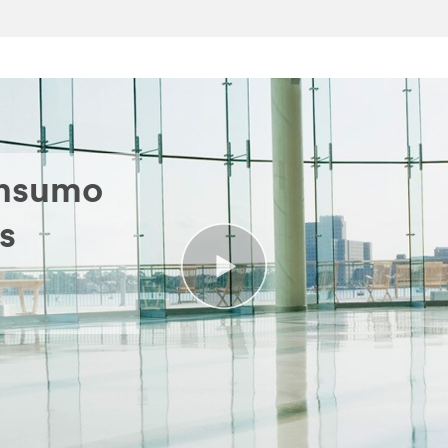
onsumo
s