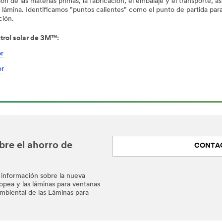
n de las materias primas, la fabricación, el embalaje y el transporte, a
e la lámina. Identificamos "puntos calientes" como el punto de partida para
ción.
trol solar de 3M™:
or
or
bre el ahorro de
CONTA
 información sobre la nueva
ropea y las láminas para ventanas
mbiental de las Láminas para