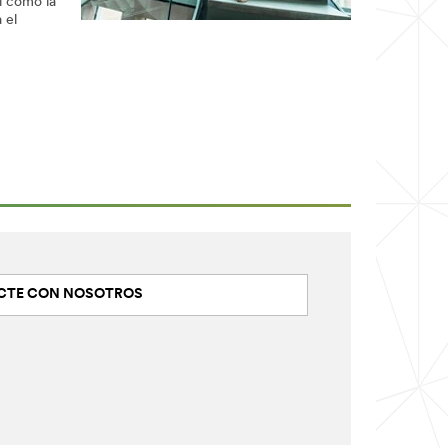
sí como la
 el
CTE CON NOSOTROS