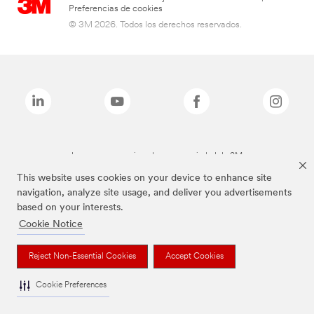
Preferencias de cookies
© 3M 2026. Todos los derechos reservados.
Las marcas mencionadas son propiedad de 3M
This website uses cookies on your device to enhance site
navigation, analyze site usage, and deliver you advertisements
based on your interests.
Cookie Notice
Reject Non-Essential Cookies
Accept Cookies
Cookie Preferences