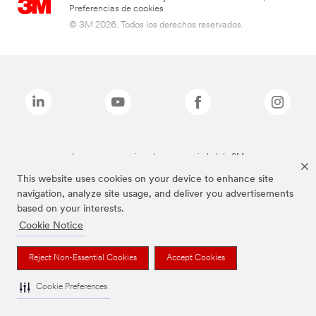
Preferencias de cookies
© 3M 2026. Todos los derechos reservados.
Las marcas mencionadas son propiedad de 3M
This website uses cookies on your device to enhance site
navigation, analyze site usage, and deliver you advertisements
based on your interests.
Cookie Notice
Reject Non-Essential Cookies
Accept Cookies
Cookie Preferences