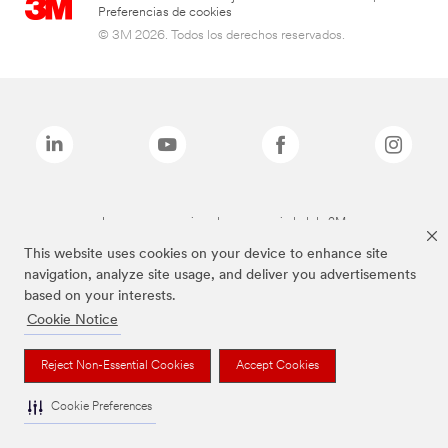
Preferencias de cookies
© 3M 2026. Todos los derechos reservados.
Las marcas mencionadas son propiedad de 3M
This website uses cookies on your device to enhance site
navigation, analyze site usage, and deliver you advertisements
based on your interests.
Cookie Notice
Reject Non-Essential Cookies
Accept Cookies
Cookie Preferences