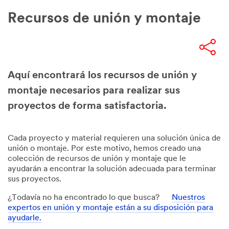
por
Recursos de unión y montaje
uno
de
nuestros
socios
comerciales
autorizados
Aquí encontrará los recursos de unión y
con
montaje necesarios para realizar sus
quienes
podríamos
proyectos de forma satisfactoria.
compartir
su
información
Cada proyecto y material requieren una solución única de
personal
unión o montaje. Por este motivo, hemos creado una
de
colección de recursos de unión y montaje que le
acuerdo
ayudarán a encontrar la solución adecuada para terminar
con
sus proyectos.
la
política
¿Todavía no ha encontrado lo que busca?
Nuestros
de
expertos en unión y montaje están a su disposición para
privacidad
ayudarle.
de