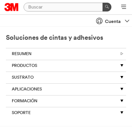
cerrar
Cuenta
Al
enviar
este
Soluciones de cintas y adhesivos
formulario,
puede
RESUMEN
ser
contactado
PRODUCTOS
por
correo
SUSTRATO
electrónico
o
APLICACIONES
por
teléfono
FORMACIÓN
por
un
SOPORTE
representante
de
3M
o