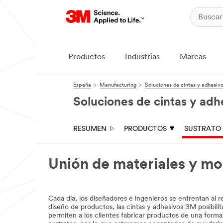
cerrar
Al
enviar
este
formulario,
Productos
Industrias
Marcas
puede
ser
contactado
España
Manufacturing
Soluciones de cintas y adhesiv
por
correo
Soluciones de cintas y adh
electrónico
o
por
RESUMEN
PRODUCTOS
SUSTRATO
teléfono
por
un
representante
Unión de materiales y mo
de
3M
o
por
Cada día, los diseñadores e ingenieros se enfrentan al r
uno
diseño de productos, las cintas y adhesivos 3M posibilit
de
permiten a los clientes fabricar productos de una forma
nuestros