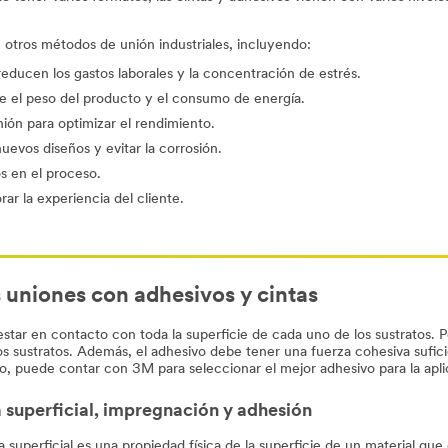
e otros métodos de unión industriales, incluyendo:
 reducen los gastos laborales y la concentración de estrés.
uce el peso del producto y el consumo de energía.
ión para optimizar el rendimiento.
uevos diseños y evitar la corrosión.
os en el proceso.
ar la experiencia del cliente.
s uniones con adhesivos y cintas
estar en contacto con toda la superficie de cada uno de los sustratos. 
los sustratos. Además, el adhesivo debe tener una fuerza cohesiva sufici
eño, puede contar con 3M para seleccionar el mejor adhesivo para la apli
 superficial, impregnación y adhesión
a superficial es una propiedad física de la superficie de un material qu