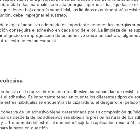
sobre él. En los materiales con alta energía superficial, los líquidos se
s que tienen baja energía superficial, los líquidos experimentarán resist
unión, debe impregnar el sustrato.
 de elegir el adhesivo adecuado es importante conocer las energías supe
ión conseguirá el adhesivo en cada uno de ellos. La limpieza de las sup
r el grado de impregnación de un adhesivo sobre un sustrato: algunos a
otros esto no es tan esencial.
 cohesiva
 cohesiva es la fuerza interna de un adhesivo, su capacidad de resistir 
rá el adhesivo. Es importante tener en cuenta los diferentes tipos de e
de estrés habituales se encuentran la cizalladura, el desgarro, el pelado 
 cohesiva de un adhesivo viene determinada por su composición químic
barca desde la de los adhesivos sensibles a la presión hasta la de los ad
 la frecuencia del estrés al que estará sujeta la aplicación resulta útil
para la tarea en cuestión.