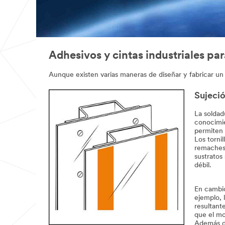
Adhesivos y cintas industriales pa
Aunque existen varias maneras de diseñar y fabricar un
Sujeció
La soldad
conocimie
permiten 
Los tornil
remaches,
sustratos
débil.
En cambio
ejemplo, l
resultant
que el mo
Además de