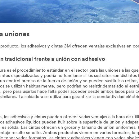
ra uniones
 producto, los adhesivos y cintas 3M ofrecen ventajas exclusivas en co
n tradicional frente a unión con adhesivo
ura es el procedimiento estándar en el sector para las uniones a las que
ntos especializados y podría no funcionar si los sustratos son distintos
un control preciso de la fuerza de unión y se pueden sustituir o retirar, 
los se utilizan habitualmente, pero podrían no resistir demasiado el estr
 pero para usarlos hace falta poder acceder desde ambos lados para 
 similares. La soldadura se utiliza para garantizar la conductividad elé
, los adhesivos y cintas pueden ofrecer varias ventajas a la hora de util
os adhesivos líquidos pueden fluir sobre la superficie de unión y adaptar
e es sólida. Las cintas ofrecen un grosor y tamaño de unión uniformes.
ntaje resulte sencillo. Ambos productos vienen en varios formatos, lo q
 tener varios formatos, las cintas y adhesivos vienen con varios nivele