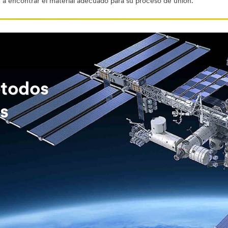
 a encontrar el material adecuado para su proceso de unión.
étodos
es