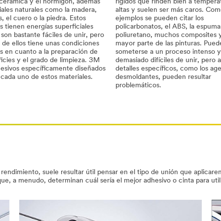
a cerámica y el hormigón, además
rígidos que rinden bien a tempera
iales naturales como la madera,
altas y suelen ser más caros. Co
s, el cuero o la piedra. Estos
ejemplos se pueden citar los
s tienen energías superficiales
policarbonatos, el ABS, la espuma
son bastante fáciles de unir, pero
poliuretano, muchos composites y
de ellos tiene unas condiciones
mayor parte de las pinturas. Pue
s en cuanto a la preparación de
someterse a un proceso intenso y
ficies y el grado de limpieza. 3M
demasiado difíciles de unir, pero 
hesivos específicamente diseñados
detalles específicos, como los ag
 cada uno de estos materiales.
desmoldantes, pueden resultar
problemáticos.
rendimiento, suele resultar útil pensar en el tipo de unión que aplicar
que, a menudo, determinan cuál sería el mejor adhesivo o cinta para util