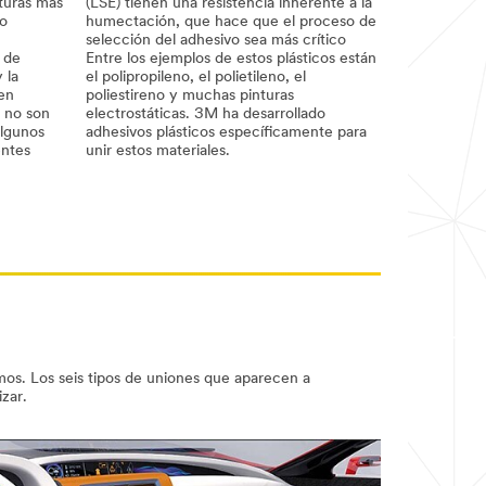
(LSE) tienen una resistencia inherente a la
turas más
humectación, que hace que el proceso de
mo
selección del adhesivo sea más crítico
Entre los ejemplos de estos plásticos están
 de
el polipropileno, el polietileno, el
 la
poliestireno y muchas pinturas
den
electrostáticas. 3M ha desarrollado
 no son
adhesivos plásticos específicamente para
algunos
unir estos materiales.
entes
emos. Los seis tipos de uniones que aparecen a
izar.