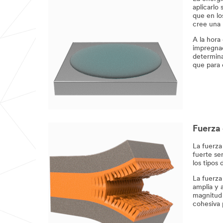
aplicarlo 
que en lo
cree una 
A la hora
impregnac
determina
que para 
Fuerza
La fuerza
fuerte se
los tipos 
La fuerza
amplia y a
magnitud y
cohesiva 