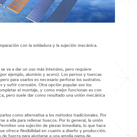
mparación con la soldadura y la sujeción mecánica.
 se va a dar un uso más intensivo, pero requiere
 (por ejemplo, aluminio y acero). Los pernos y tuercas
pero para usarlos es necesario perforar los sustratos.
és y sufrir corrosión. Otra opción popular son los
completar el montaje, y como mejor funcionan es con
ctrica, pero suele dar como resultado una unión mecánica
izarlos como alternativa a los métodos tradicionales. Por
se a ella para rellenar huecos. Por lo general, la unión
 Permiten una sujeción de piezas inmediata, lo que hace
ue ofrece flexibilidad en cuanto a diseño y producción.
s de fuerza para ajustarse a una amplia gama de