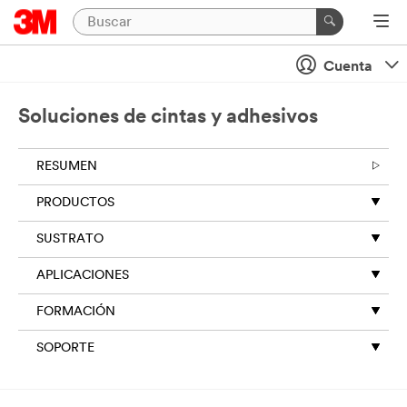
cerrar
Cuenta
Al
enviar
este
Soluciones de cintas y adhesivos
formulario,
puede
RESUMEN
ser
contactado
PRODUCTOS
por
correo
SUSTRATO
electrónico
o
APLICACIONES
por
teléfono
FORMACIÓN
por
un
SOPORTE
representante
de
3M
o