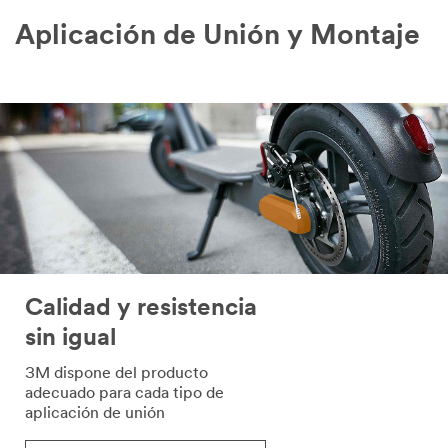
por
Aplicación de Unión y Montaje
uno
de
nuestros
socios
comerciales
autorizados
con
quienes
podríamos
compartir
su
información
personal
de
Calidad y resistencia
acuerdo
sin igual
con
la
3M dispone del producto
política
adecuado para cada tipo de
de
aplicación de unión
privacidad
de