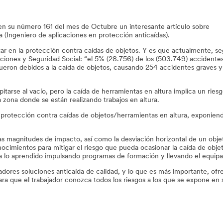
en su número 161 del mes de Octubre un interesante artículo sobre
 (Ingeniero de aplicaciones en protección anticaídas).
tar en la protección contra caídas de objetos. Y es que actualmente, s
aciones y Seguridad Social: “el 5% (28.756) de los (503.749) accidente
fueron debidos a la caída de objetos, causando 254 accidentes graves y
itarse al vacío, pero la caída de herramientas en altura implica un ries
a zona donde se están realizando trabajos en altura.
a protección contra caídas de objetos/herramientas en altura, exponien
 magnitudes de impacto, así como la desviación horizontal de un objet
cimientos para mitigar el riesgo que pueda ocasionar la caída de objet
 lo aprendido impulsando programas de formación y llevando el equip
dores soluciones anticaída de calidad, y lo que es más importante, ofr
ra que el trabajador conozca todos los riesgos a los que se expone en su