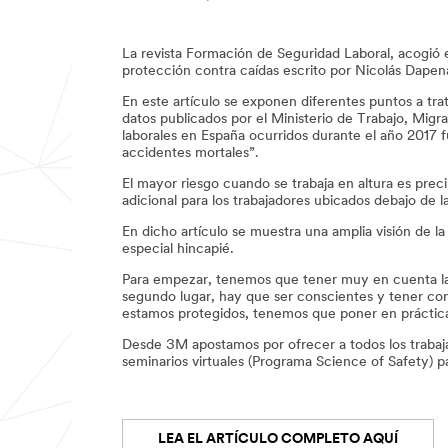
La revista Formación de Seguridad Laboral, acogió 
protección contra caídas escrito por Nicolás Dapena
En este artículo se exponen diferentes puntos a tra
datos publicados por el Ministerio de Trabajo, Migr
laborales en España ocurridos durante el año 2017 
accidentes mortales”.
El mayor riesgo cuando se trabaja en altura es precip
adicional para los trabajadores ubicados debajo de l
En dicho artículo se muestra una amplia visión de l
especial hincapié.
Para empezar, tenemos que tener muy en cuenta las
segundo lugar, hay que ser conscientes y tener cono
estamos protegidos, tenemos que poner en práctica
Desde 3M apostamos por ofrecer a todos los trabaja
seminarios virtuales (Programa Science of Safety) pa
LEA EL ARTÍCULO COMPLETO AQUÍ