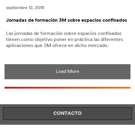
septiembre 12, 2018
Jornadas de formación 3M sobre espacios confinados
Las jornadas de formación sobre espacios confinados
tienen como objetivo poner en práctica las diferentes
aplicaciones que 3M ofrece en dicho mercado.
09/12/2018
Jornadas
Jornadas
3M,Proteccion
de
Personal,Espacios
formación
Confinados,Proteccion
3M
Load More
Anticaidas
sobre
espacios
confinados
CONTACTO