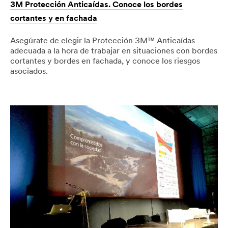
3M Protección Anticaídas. Conoce los bordes
cortantes y en fachada
Asegúrate de elegir la Protección 3M™ Anticaídas
adecuada a la hora de trabajar en situaciones con bordes
cortantes y bordes en fachada, y conoce los riesgos
asociados.
01/09/2019
Proteccion
3M
Personal,Fall
Protección
protection,EPI
Anticaídas.
Conoce
los
bordes
cortantes
y
en
fachada