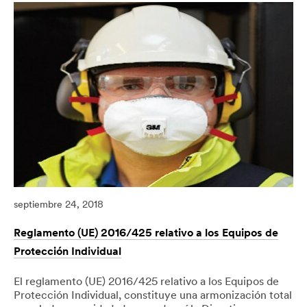
su
lugar
de
trabajo
se
convierta
en
una
zona
de
caída
de
objetos
septiembre 24, 2018
Reglamento (UE) 2016/425 relativo a los Equipos de
Protección Individual
El reglamento (UE) 2016/425 relativo a los Equipos de
Protección Individual, constituye una armonización total