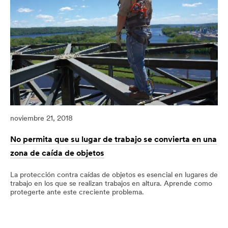
Rescue
Challenge
noviembre 21, 2018
No permita que su lugar de trabajo se convierta en una
zona de caída de objetos
La protección contra caídas de objetos es esencial en lugares de
trabajo en los que se realizan trabajos en altura. Aprende como
protegerte ante este creciente problema.
11/21/2018
Protección
No
Personal,EPI,Protección
permita
Antícaidas
que