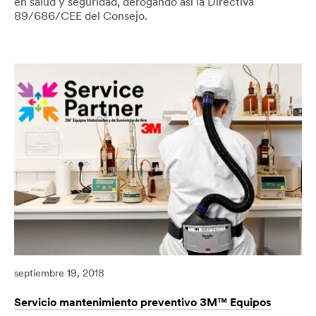
en salud y seguridad, derogando así la Directiva
89/686/CEE del Consejo.
09/24/2018
Legislacion,Proteccion
Reglamento
Personal,
(UE)
EPI,UE
2016/425
relativo
a
los
Equipos
de
Protección
Individual
septiembre 19, 2018
Servicio mantenimiento preventivo 3M™ Equipos