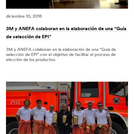
diciembre 10, 2018
3M y ANEFA colaboran en la elaboración de una “Guía
de selección de EPI”
3M y ANEFA colaboran en la elaboración de una “Guía de
selección de EPI” con el objetivo de facilitar el proceso de
elección de los productos.
12/10/2018
Protección
3M
personal,EPI,Áridos
y
ANEFA
colaboran
en
la
elaboración
de
una
“Guía
de
selección
de
EPI”