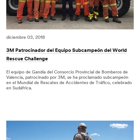
diciembre 03, 2018
3M Patrocinador del Equipo Subcampeón del World
Rescue Challenge
El equipo de Gandía del Consorcio Provincial de Bomberos de
Valencia, patrocinado por 3M, se ha proclamado subcampeón
en el Mundial de Rescates de Accidentes de Tráfico, celebrado
en Sudáfrica.
12/03/2018
3M
Patrocinador
del
Equipo
Subcampeón
del
World