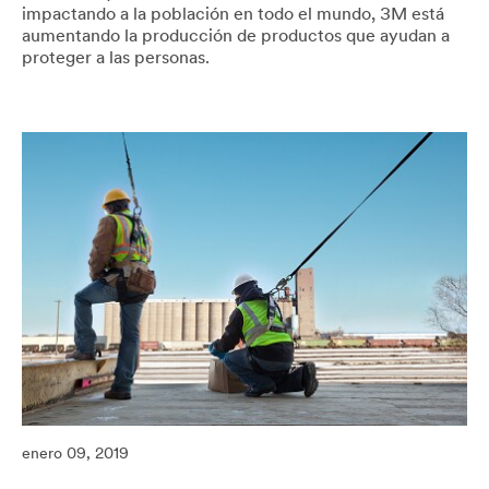
impactando a la población en todo el mundo, 3M está
aumentando la producción de productos que ayudan a
proteger a las personas.
03/23/2020
Respuesta
de
3M
al
Coronavirus
(COVID-
19)
enero 09, 2019