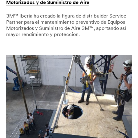
Motorizados y de Suministro de Aire
3M™ Iberia ha creado la figura de distribuidor Service
Partner para el mantenimiento preventivo de Equipos
Motorizados y Suministro de Aire 3M™, aportando así
mayor rendimiento y protección.
09/19/2018
Service
Servicio
Partner,Proteccion
mantenimiento
Personal,Proteccion
preventivo
Respiratoria
3M™
Equipos
Motorizados
y
de
Suministro
de
Aire