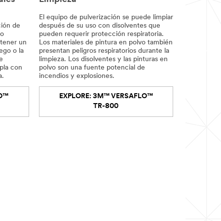
El equipo de pulverización se puede limpiar
ción de
después de su uso con disolventes que
go
pueden requerir protección respiratoria.
 tener un
Los materiales de pintura en polvo también
ego o la
presentan peligros respiratorios durante la
e
limpieza. Los disolventes y las pinturas en
pla con
polvo son una fuente potencial de
a.
incendios y explosiones.
O™
EXPLORE: 3M™ VERSAFLO™
TR-800