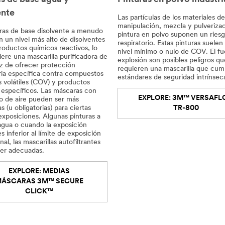
ente
Las partículas de los materiales de
manipulación, mezcla y pulveriza
uras de base disolvente a menudo
pintura en polvo suponen un ries
 un nivel más alto de disolventes
respiratorio. Estas pinturas suelen
roductos químicos reactivos, lo
nivel mínimo o nulo de COV. El fu
ere una mascarilla purificadora de
explosión son posibles peligros qu
z de ofrecer protección
requieren una mascarilla que cum
ria específica contra compuestos
estándares de seguridad intrínsec
 volátiles (COV) y productos
 específicos. Las máscaras con
EXPLORE: 3M™ VERSAFL
ro de aire pueden ser más
 (u obligatorias) para ciertas
TR-800
exposiciones. Algunas pinturas a
agua o cuando la exposición
s inferior al límite de exposición
al, las mascarillas autofiltrantes
er adecuadas.
EXPLORE: MEDIAS
ÁSCARAS 3M™ SECURE
CLICK™