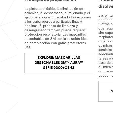
disolv
La pintura, el óxido, la eliminación de
calamina, el desbarbado, el rellenado y el
Las pint
lijado para lograr un acabado liso exponen
contienen
a los trabajadores a partículas finas y
u otros p
neblinas. El proceso de limpieza y
que requi
desengrasado también puede requerir
aire capa
protección respiratoria. Las mascarillas
respirato
desechables de 3M son la solución ideal
orgánicos
en combinación con gafas protectoras
químicos
3M.
suminist
adecuadas
EXPLORE: MASCARILLAS
tareas o 
DESECHABLES 3M™ AURA™
base de 
química e
SERIE 9300+GEN3
ocupacion
pueden s
M