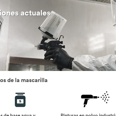
iones actuales
tos de la mascarilla
as de base agua y
Pinturas en polvo industri