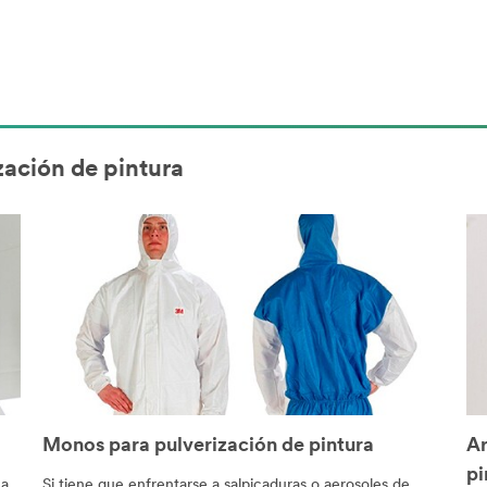
zación de pintura
Monos para pulverización de pintura
Ar
pi
 a
Si tiene que enfrentarse a salpicaduras o aerosoles de